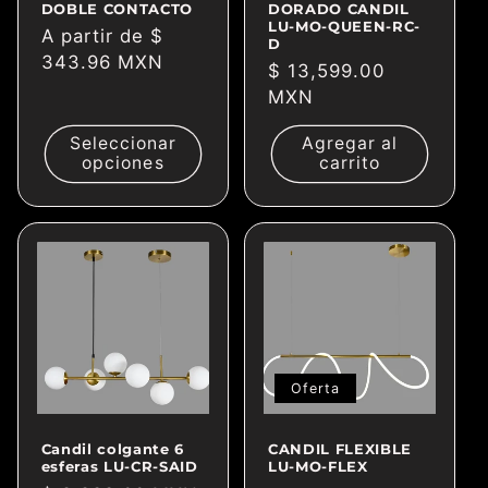
DOBLE CONTACTO
DORADO CANDIL
LU-MO-QUEEN-RC-
Precio
A partir de $
D
habitual
343.96 MXN
Precio
$ 13,599.00
habitual
MXN
Seleccionar
Agregar al
opciones
carrito
Oferta
Candil colgante 6
CANDIL FLEXIBLE
esferas LU-CR-SAID
LU-MO-FLEX