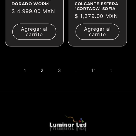
DORADO WORM
COLGANTE ESFERA
"CORTADA" SOFIA
Precio
$ 4,999.00 MXN
Precio
$ 1,379.00 MXN
habitual
habitual
Agregar al
Agregar al
carrito
carrito
1
2
3
…
11