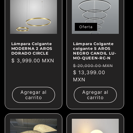
Oferta
Lámpara Colgante
Lámpara Colgante
MODERNA 2 AROS
colgante 5 AROS
DORADO CIRCLE
NEGRO CANDIL LU-
MO-QUEEN-RC-N
Precio
$ 3,999.00 MXN
Precio
Precio
$ 20,000.00 MXN
habitual
habitual
$ 13,399.00
de
MXN
oferta
Agregar al
Agregar al
carrito
carrito