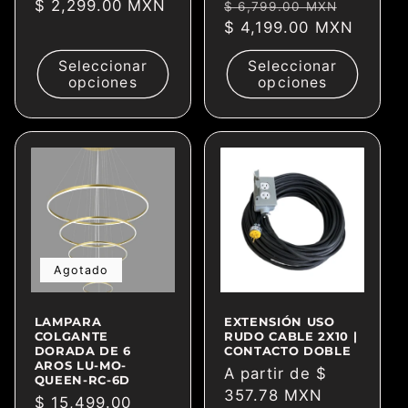
Precio
$ 2,299.00 MXN
Precio
Precio
$ 6,799.00 MXN
habitual
habitual
$ 4,199.00 MXN
de
oferta
Seleccionar
Seleccionar
opciones
opciones
Agotado
LAMPARA
EXTENSIÓN USO
COLGANTE
RUDO CABLE 2X10 |
DORADA DE 6
CONTACTO DOBLE
AROS LU-MO-
Precio
A partir de $
QUEEN-RC-6D
habitual
357.78 MXN
Precio
$ 15,499.00