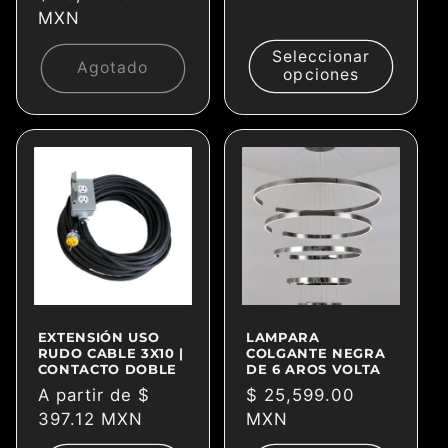
habitual
MXN
Seleccionar
Agotado
opciones
EXTENSIÓN USO
LAMPARA
RUDO CABLE 3X10 |
COLGANTE NEGRA
CONTACTO DOBLE
DE 6 AROS VOLTA
Precio
A partir de $
Precio
$ 25,599.00
habitual
397.12 MXN
habitual
MXN