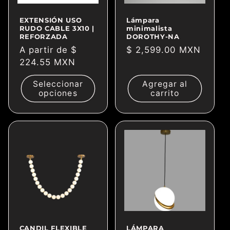
EXTENSIÓN USO
Lámpara
RUDO CABLE 3X10 |
minimalista
REFORZADA
DOROTHY-NA
Precio
A partir de $
Precio
$ 2,599.00 MXN
habitual
224.55 MXN
habitual
Seleccionar
Agregar al
opciones
carrito
CANDIL FLEXIBLE
LÁMPARA