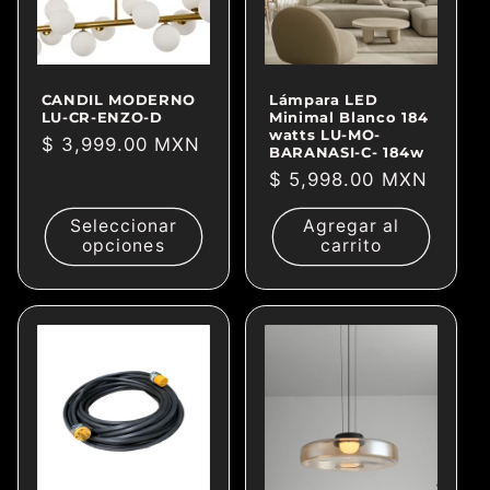
CANDIL MODERNO
Lámpara LED
LU-CR-ENZO-D
Minimal Blanco 184
watts LU-MO-
Precio
$ 3,999.00 MXN
BARANASI-C- 184w
habitual
Precio
$ 5,998.00 MXN
habitual
Seleccionar
Agregar al
opciones
carrito