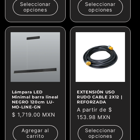
Seleccionar
Seleccionar
opciones
opciones
Lámpara LED
EXTENSIÓN USO
Minimal barra lineal
RUDO CABLE 2X12 |
NEGRO 120cm LU-
REFORZADA
MO-LINE-GN
Precio
A partir de $
Precio
$ 1,719.00 MXN
habitual
153.98 MXN
habitual
Agregar al
Seleccionar
carrito
opciones