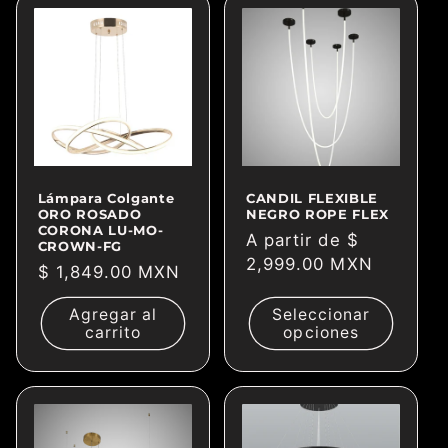
Lámpara Colgante
CANDIL FLEXIBLE
ORO ROSADO
NEGRO ROPE FLEX
CORONA LU-MO-
Precio
A partir de $
CROWN-FG
habitual
2,999.00 MXN
Precio
$ 1,849.00 MXN
habitual
Agregar al
Seleccionar
carrito
opciones