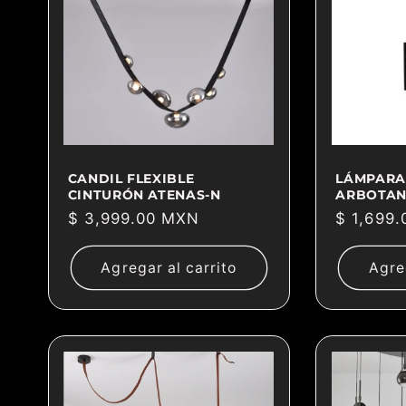
CANDIL FLEXIBLE
LÁMPARA
CINTURÓN ATENAS-N
ARBOTAN
Precio
$ 3,999.00 MXN
Precio
$ 1,699
habitual
habitual
Agregar al carrito
Agre