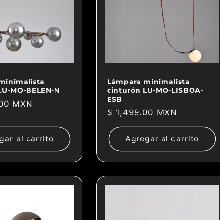
minimalista
Lámpara minimalista
 LU-MO-BELEN-N
cinturón LU-MO-LISBOA-
ESB
.00 MXN
Precio
$ 1,499.00 MXN
habitual
gar al carrito
Agregar al carrito