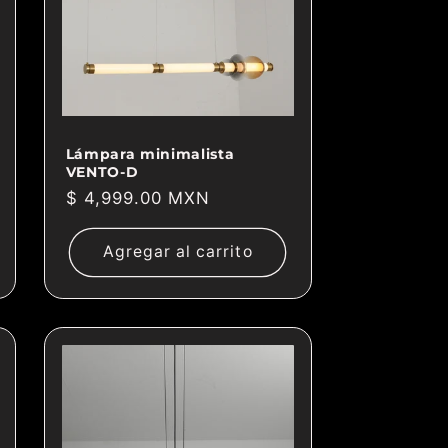
Lámpara minimalista
VENTO-D
Precio
$ 4,999.00 MXN
habitual
Agregar al carrito