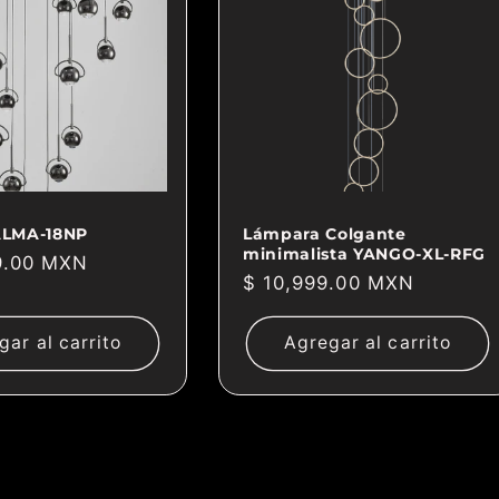
ALMA-18NP
Lámpara Colgante
minimalista YANGO-XL-RFG
9.00 MXN
Precio
$ 10,999.00 MXN
habitual
gar al carrito
Agregar al carrito