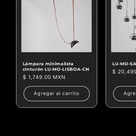
Lámpara minimalista
LU-MO-S
cinturón LU-MO-LISBOA-CN
Precio
$ 20,49
Precio
$ 1,749.00 MXN
habitual
habitual
Agregar al carrito
Agre