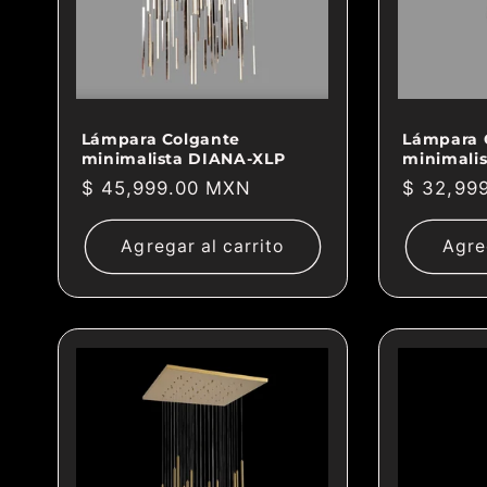
Lámpara Colgante
Lámpara 
minimalista DIANA-XLP
minimali
Precio
$ 45,999.00 MXN
Precio
$ 32,99
habitual
habitual
Agregar al carrito
Agre