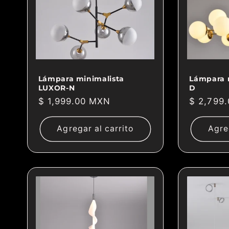
Lámpara minimalista
Lámpara 
LUXOR-N
D
Precio
$ 1,999.00 MXN
Precio
$ 2,799
habitual
habitual
Agregar al carrito
Agre