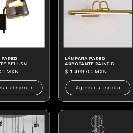
 PARED
LÁMPARA PARED
TE BELL-SN
ARBOTANTE PAINT-D
.00 MXN
Precio
$ 1,499.00 MXN
habitual
gar al carrito
Agregar al carrito