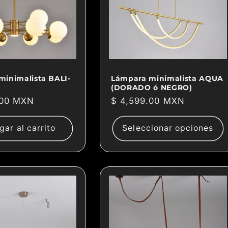
minimalista BALI-
Lámpara minimalista AQUA
(DORADO ó NEGRO)
.00 MXN
Precio
$ 4,599.00 MXN
habitual
gar al carrito
Seleccionar opciones