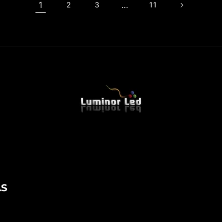
1
…
2
3
11
AS