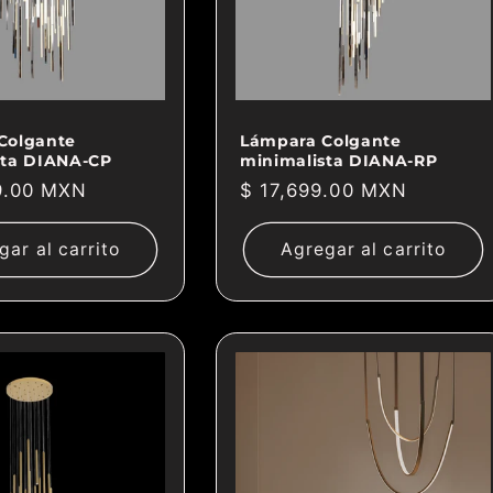
Colgante
Lámpara Colgante
sta DIANA-CP
minimalista DIANA-RP
9.00 MXN
Precio
$ 17,699.00 MXN
habitual
gar al carrito
Agregar al carrito