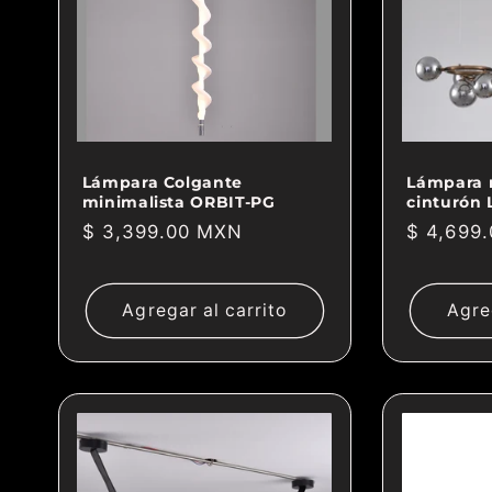
Lámpara Colgante
Lámpara 
minimalista ORBIT-PG
cinturón
Precio
$ 3,399.00 MXN
Precio
$ 4,699
habitual
habitual
Agregar al carrito
Agre