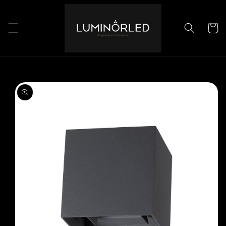
Ir
directamente
al contenido
Carrito
Ir
directamente
a la
información
del producto