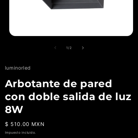
Abrir
elemento
multimedia
de
1
/
2
1
en
una
ventana
luminorled
modal
Arbotante de pared
con doble salida de luz
8W
Precio
$ 510.00 MXN
habitual
Impuesto incluido.