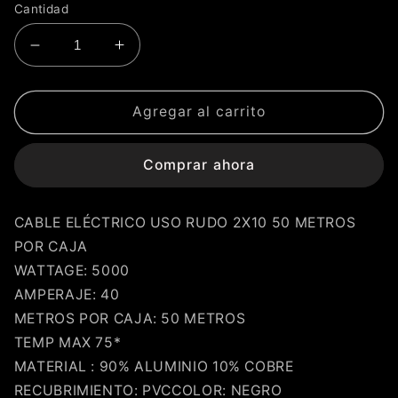
Cantidad
Reducir
Aumentar
cantidad
cantidad
Compra ahora y paga a meses
para
para
sin tarjeta de crédito
CABLE
CABLE
Agregar al carrito
ELÉCTRICO
ELÉCTRICO
USO
USO
Agrega tu producto al carrito y
Comprar ahora
elige
RUDO
RUDO
1
pagar con Meses sin Tarjeta.
2X10
2X10
En tu cuenta de Mercado Pago,
elige
2
50
50
la cantidad de meses
y confirma.
CABLE ELÉCTRICO USO RUDO 2X10 50 METROS
METROS
METROS
Paga mes a mes
con saldo disponible,
3
débito u otros medios.
POR CAJA
WATTAGE: 5000
Crédito sujeto a aprobación.
AMPERAJE: 40
¿Tienes dudas? Consulta nuestra
Ayuda.
METROS POR CAJA: 50 METROS
TEMP MAX 75*
MATERIAL : 90% ALUMINIO 10% COBRE
RECUBRIMIENTO: PVCCOLOR: NEGRO