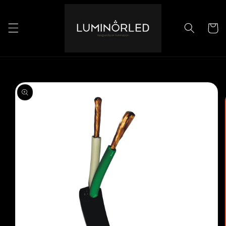
Ir
directamente
al contenido
Carrito
Ir
directamente
a la
información
del producto