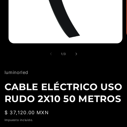
Abrir
elemento
multimedia
de
1
/
3
1
en
una
ventana
luminorled
modal
CABLE ELÉCTRICO USO
RUDO 2X10 50 METROS
Precio
$ 37,120.00 MXN
habitual
Impuesto incluido.