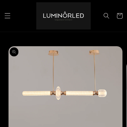
Ir
directamente
al contenido
Carrito
Ir
directamente
a la
información
del producto