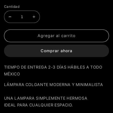
Cantidad
Reducir
Aumentar
cantidad
cantidad
para
para
CANDIL
CANDIL
Agregar al carrito
MODERNO
MODERNO
LU-
LU-
Comprar ahora
MO-
MO-
OLIVIA-
OLIVIA-
HD
HD
TIEMPO DE ENTREGA 2-3 DÍAS HÁBILES A TODO
MÉXICO
LÁMPARA COLGANTE MODERNA Y MINIMALISTA
UNA LAMPARA SIMPLEMENTE HERMOSA
IDEAL PARA CUALQUIER ESPACIO.