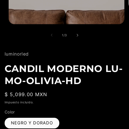
Abrir
elemento
multimedia
de
1
/
3
1
en
una
ventana
luminorled
modal
CANDIL MODERNO LU-
MO-OLIVIA-HD
Precio
$ 5,099.00 MXN
habitual
Impuesto incluido.
Color
NEGRO Y DORADO