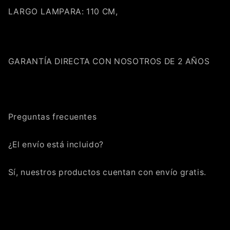
LARGO LAMPARA: 110 CM,
Agrega tu producto al carrito y
elige
1
pagar con Meses sin Tarjeta.
En tu cuenta de Mercado Pago,
elige
2
la cantidad de meses
y confirma.
Paga mes a mes
con saldo disponible,
3
débito u otros medios.
GARANTÍA DIRECTA CON NOSOTROS DE 2 AÑOS
Crédito sujeto a aprobación.
¿Tienes dudas? Consulta nuestra
Ayuda.
Preguntas frecuentes
¿El envío está incluido?
Sí, nuestros productos cuentan con envío gratis.