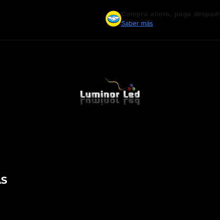
Compra ahora, paga despué
Saber más
AS