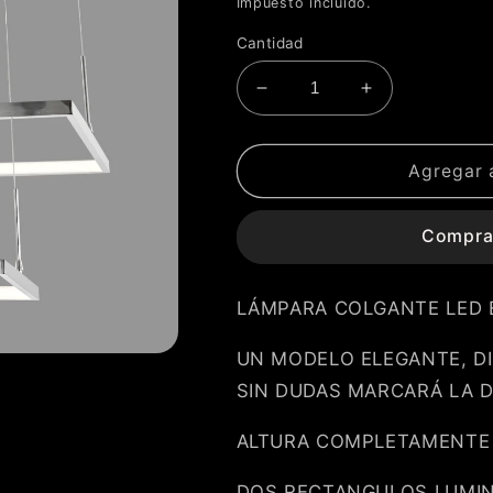
habitual
Impuesto incluido.
Cantidad
Reducir
Aumentar
cantidad
cantidad
para
para
COLGANTE
COLGANTE
Agregar a
CASTLE&#39;
CASTLE&#39
LU-
LU-
Compra
MO-
MO-
CASTLE-
CASTLE-
CH
CH
LÁMPARA COLGANTE LED 
UN MODELO ELEGANTE, D
SIN DUDAS MARCARÁ LA 
ALTURA COMPLETAMENTE
DOS RECTANGULOS LUMINI