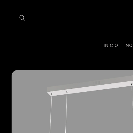
Ir
directamente
al contenido
INICIO
NO
Ir
directamente
a la
información
del producto