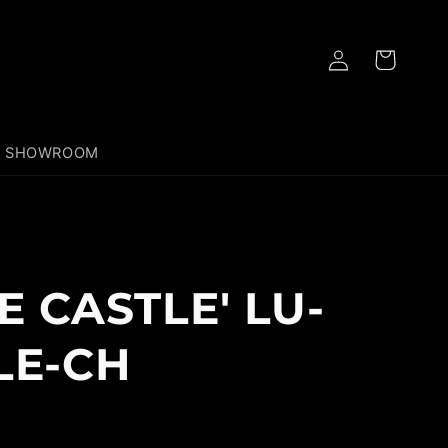
Iniciar
Carrito
sesión
SHOWROOM
 CASTLE' LU-
LE-CH