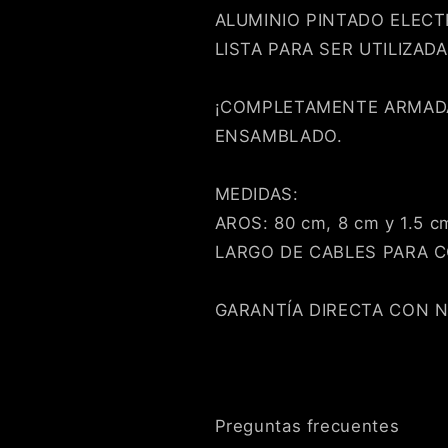
ALUMINIO PINTADO ELEC
LISTA PARA SER UTILIZADA
¡COMPLETAMENTE ARMADA
ENSAMBLADO.
MEDIDAS:
Compra ahora y paga a meses sin
AROS: 80 cm, 8 cm y 1.5 c
tarjeta de crédito
LARGO DE CABLES PARA C
Agrega tu producto al carrito y
elige pagar con
GARANTÍA DIRECTA CON 
1
Meses sin Tarjeta.
En tu cuenta de Mercado Pago,
elige la
2
cantidad de meses
y confirma.
Paga mes a mes
con saldo disponible, débito u
3
otros medios.
Preguntas frecuentes