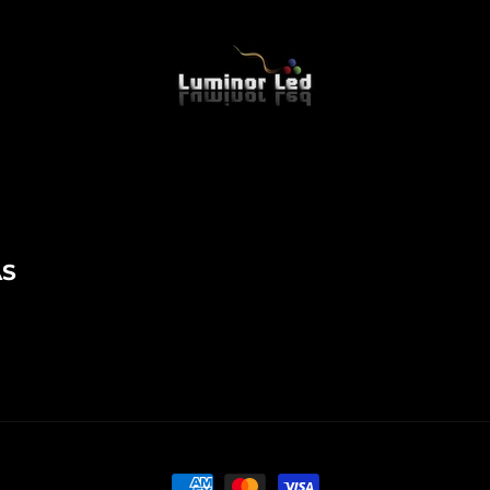
AS
Formas