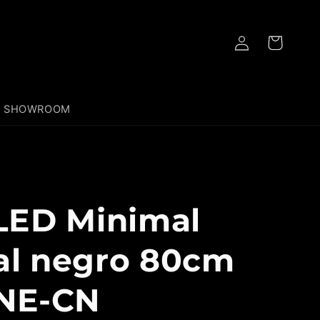
Iniciar
Carrito
sesión
SHOWROOM
LED Minimal
eal negro 80cm
NE-CN