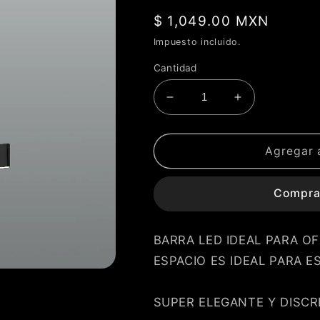
Precio
$ 1,049.00 MXN
habitual
Impuesto incluido.
Cantidad
Reducir
Aumentar
cantidad
cantidad
para
para
Lámpara
Lámpara
Agregar a
LED
LED
Minimal
Minimal
Compra
barra
barra
lineal
lineal
negro
negro
BARRA LED IDEAL PARA O
80cm
80cm
LU-
LU-
ESPACIO ES IDEAL PARA 
MO-
MO-
LINE-
LINE-
SUPER ELEGANTE Y DISCR
CN
CN