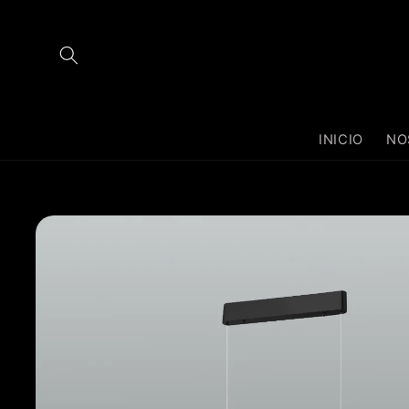
Ir
directamente
al contenido
INICIO
NO
Ir
directamente
a la
información
del producto