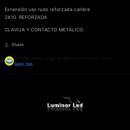
|
|
Extensión uso rudo reforzada calibre
REFORZADA
REFORZADA
2X10. REFORZADA
CLAVIJA Y CONTACTO METÁLICO.
Share
Compra ahora, paga después
con Mercado Pago.
Saber más