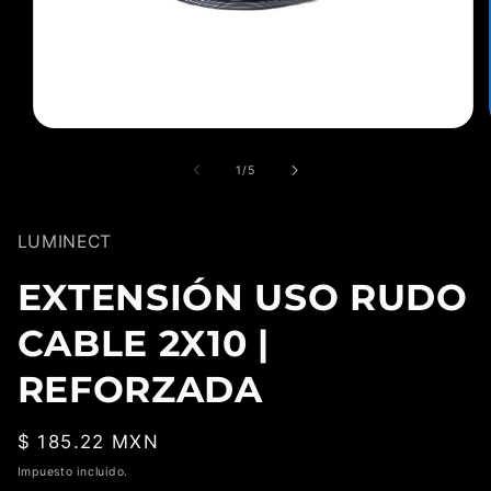
Abrir
elemento
multimedia
de
1
/
5
1
en
una
ventana
LUMINECT
modal
EXTENSIÓN USO RUDO
CABLE 2X10 |
REFORZADA
Precio
$ 185.22 MXN
habitual
Impuesto incluido.