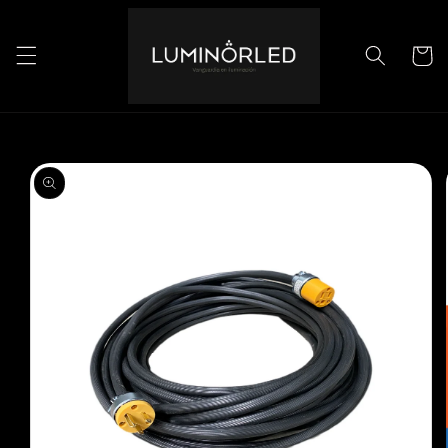
Ir
directamente
al contenido
Carrito
Ir
directamente
a la
información
del producto