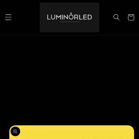
Ir
directamente
al contenido
Carrito
Ir
directamente
a la
información
del producto