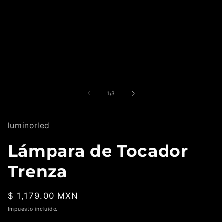
ventana
modal
de
1
/
3
luminorled
Lámpara de Tocador
Trenza
Precio
$ 1,179.00 MXN
habitual
Impuesto incluido.