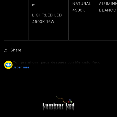
la cantidad de meses
y confirma.
NATURAL
ALUMINI
m
Paga mes a mes
con saldo disponible,
3
4500K
BLANCO
débito u otros medios.
LIGHT:LED LED
4500K 16W
Crédito sujeto a aprobación.
¿Tienes dudas? Consulta nuestra
Ayuda.
Share
Compra ahora, paga después
con Mercado Pago.
Saber más