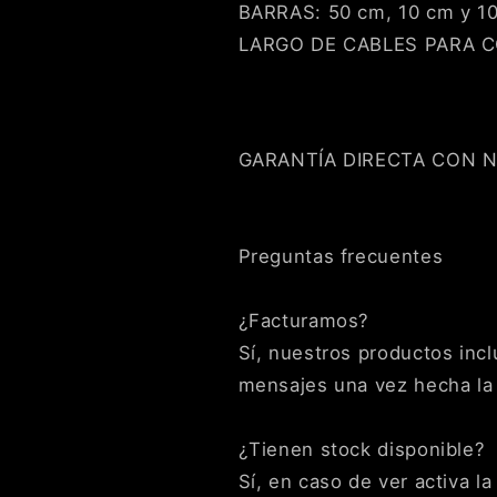
BARRAS: 50 cm, 10 cm y 1
Paga mes a mes
con saldo disponible, débito u
3
otros medios.
LARGO DE CABLES PARA C
Crédito sujeto a aprobación.
¿Tienes dudas? Consulta nuestra
Ayuda.
GARANTÍA DIRECTA CON 
Preguntas frecuentes
¿Facturamos?
Sí, nuestros productos inclu
mensajes una vez hecha la
¿Tienen stock disponible?
Sí, en caso de ver activa l