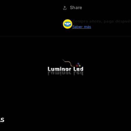
Share
Compra ahora, paga despué
Saber más
AS