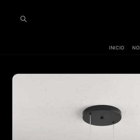
Ir
directamente
al contenido
INICIO
NO
Ir
directamente
a la
información
del producto