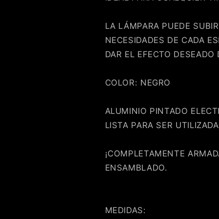
LA LÁMPARA PUEDE SUBIR
NECESIDADES DE CADA ES
DAR EL EFECTO DESEADO 
COLOR: NEGRO
ALUMINIO PINTADO ELEC
LISTA PARA SER UTILIZADA
Compra ahora y paga a meses sin
¡COMPLETAMENTE ARMADA
tarjeta de crédito
ENSAMBLADO.
Agrega tu producto al carrito y
elige pagar con
1
Meses sin Tarjeta.
En tu cuenta de Mercado Pago,
elige la
MEDIDAS:
2
cantidad de meses
y confirma.