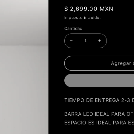
Precio
$ 2,699.00 MXN
habitual
Impuesto incluido.
Cantidad
Reducir
Aumentar
cantidad
cantidad
para
para
Lámpara
Lámpara
Agregar a
Colgante
Colgante
minimalista
minimalista
2
2
Barras
Barras
con
con
TIEMPO DE ENTREGA 2-3 
esfera
esfera
NAIA-
NAIA-
BARRA LED IDEAL PARA O
2N
2N
ESPACIO ES IDEAL PARA 