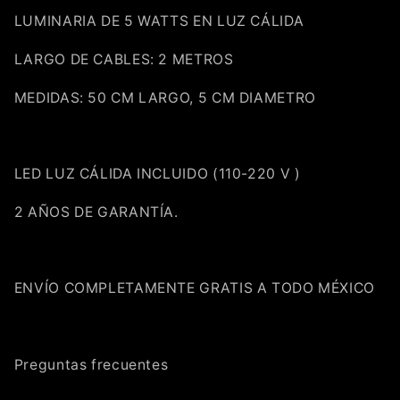
LUMINARIA DE 5 WATTS EN LUZ CÁLIDA
Compra ahora y paga a meses
sin tarjeta de crédito
LARGO DE CABLES: 2 METROS
MEDIDAS: 50 CM LARGO, 5 CM DIAMETRO
Agrega tu producto al carrito y
elige
1
pagar con Meses sin Tarjeta.
En tu cuenta de Mercado Pago,
elige
2
la cantidad de meses
y confirma.
LED LUZ CÁLIDA INCLUIDO (110-220 V )
Paga mes a mes
con saldo disponible,
3
débito u otros medios.
2 AÑOS DE GARANTÍA.
Crédito sujeto a aprobación.
¿Tienes dudas? Consulta nuestra
Ayuda.
ENVÍO COMPLETAMENTE GRATIS A TODO MÉXICO
Preguntas frecuentes