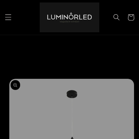
Ir
directamente
al contenido
Carrito
Ir
directamente
a la
información
del producto