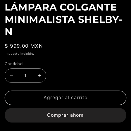
LÁMPARA COLGANTE
MINIMALISTA SHELBY-
N
Precio
$ 999.00 MXN
habitual
Impuesto incluido.
Cantidad
Reducir
Aumentar
cantidad
cantidad
para
para
LÁMPARA
LÁMPARA
Agregar al carrito
COLGANTE
COLGANTE
MINIMALISTA
MINIMALISTA
Comprar ahora
SHELBY-
SHELBY-
N
N