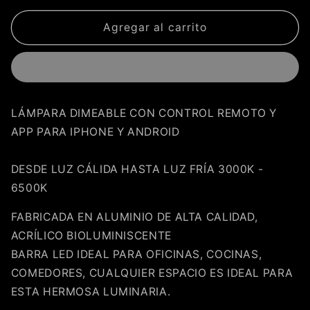
para
para
Lámpara
Lámpara
Agregar al carrito
Colgante
Colgante
Minimalista
Minimalista
WAVE&#39;
WAVE&#39;
3000-
3000-
6500k
6500k
LÁMPARA DIMEABLE CON CONTROL REMOTO Y
LU-
LU-
APP PARA IPHONE Y ANDROID
MO-
MO-
WAVE-
WAVE-
D
D
DESDE LUZ CÁLIDA HASTA LUZ FRÍA 3000K -
6500K
FABRICADA EN ALUMINIO DE ALTA CALIDAD,
ACRÍLICO BIOLUMINISCENTE
BARRA LED IDEAL PARA OFICINAS, COCINAS,
COMEDORES, CUALQUIER ESPACIO ES IDEAL PARA
ESTA HERMOSA LUMINARIA.