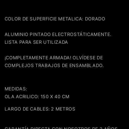
Agrega tu producto al carrito y
elige
1
pagar con Meses sin Tarjeta.
En tu cuenta de Mercado Pago,
elige
2
COLOR DE SUPERFICIE METALICA: DORADO
la cantidad de meses
y confirma.
Paga mes a mes
con saldo disponible,
3
débito u otros medios.
ALUMINIO PINTADO ELECTROSTÁTICAMENTE.
LISTA PARA SER UTILIZADA
Crédito sujeto a aprobación.
¿Tienes dudas? Consulta nuestra
Ayuda.
¡COMPLETAMENTE ARMADA! OLVÍDESE DE
COMPLEJOS TRABAJOS DE ENSAMBLADO.
MEDIDAS:
OLA ACRILICO: 150 X 40 CM
LARGO DE CABLES: 2 METROS