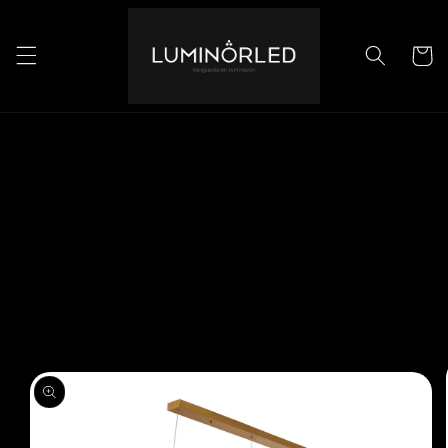
Ir
directamente
al contenido
Carrito
Ir
directamente
a la
información
del producto