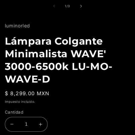
de
1
/
3
luminorled
Lámpara Colgante
Minimalista WAVE'
3000-6500k LU-MO-
WAVE-D
Precio
$ 8,299.00 MXN
habitual
Impuesto incluido.
Cantidad
Reducir
Aumentar
cantidad
cantidad