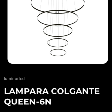
Abrir
elemento
multimedia
1
luminorled
en
una
ventana
LAMPARA COLGANTE
modal
QUEEN-6N