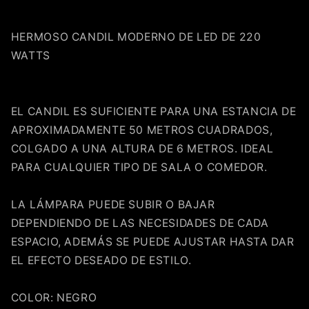
HERMOSO CANDIL MODERNO DE LED DE 220
WATTS
EL CANDIL ES SUFICIENTE PARA UNA ESTANCIA DE
APROXIMADAMENTE 50 METROS CUADRADOS,
Compra ahora y paga a meses
COLGADO A UNA ALTURA DE 6 METROS. IDEAL
sin tarjeta de crédito
PARA CUALQUIER TIPO DE SALA O COMEDOR.
Agrega tu producto al carrito y
elige
LA LÁMPARA PUEDE SUBIR O BAJAR
1
pagar con Meses sin Tarjeta.
DEPENDIENDO DE LAS NECESIDADES DE CADA
En tu cuenta de Mercado Pago,
elige
2
la cantidad de meses
y confirma.
ESPACIO, ADEMÁS SE PUEDE AJUSTAR HASTA DAR
Paga mes a mes
con saldo disponible,
3
EL EFECTO DESEADO DE ESTILO.
débito u otros medios.
Crédito sujeto a aprobación.
COLOR: NEGRO