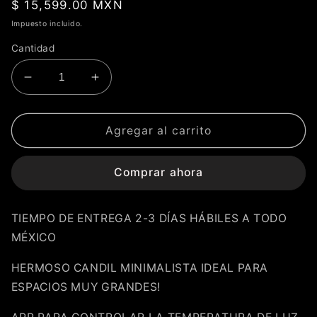
Precio
$ 15,599.00 MXN
habitual
Impuesto incluido.
Cantidad
Reducir
Aumentar
cantidad
cantidad
para
para
LAMPARA
LAMPARA
Agregar al carrito
COLGANTE
COLGANTE
QUEEN-
QUEEN-
Comprar ahora
6N
6N
TIEMPO DE ENTREGA 2-3 DÍAS HÁBILES A TODO
MÉXICO
HERMOSO CANDIL MINIMALISTA IDEAL PARA
ESPACIOS MUY GRANDES!