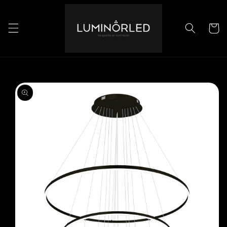
Ir
directamente
al contenido
Carrito
Ir
directamente
a la
información
del producto