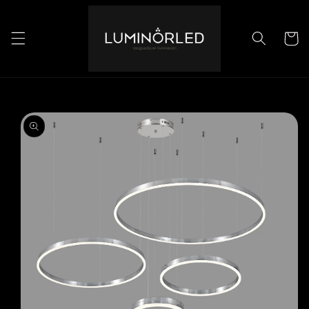
Ir
directamente
al contenido
Carrito
Ir
directamente
a la
información
del producto