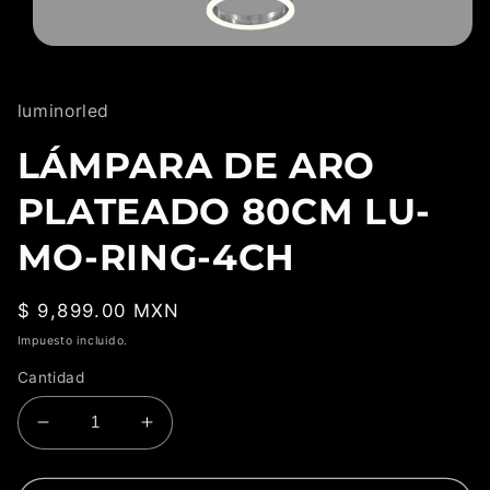
Abrir
elemento
multimedia
1
luminorled
en
una
ventana
LÁMPARA DE ARO
modal
PLATEADO 80CM LU-
MO-RING-4CH
Precio
$ 9,899.00 MXN
habitual
Impuesto incluido.
Cantidad
Reducir
Aumentar
cantidad
cantidad
para
para