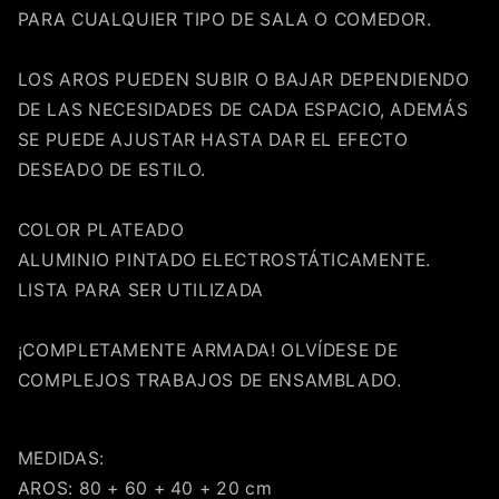
PARA CUALQUIER TIPO DE SALA O COMEDOR.
LOS AROS PUEDEN SUBIR O BAJAR DEPENDIENDO
DE LAS NECESIDADES DE CADA ESPACIO, ADEMÁS
SE PUEDE AJUSTAR HASTA DAR EL EFECTO
DESEADO DE ESTILO.
COLOR PLATEADO
ALUMINIO PINTADO ELECTROSTÁTICAMENTE.
Compra ahora y paga a meses
LISTA PARA SER UTILIZADA
sin tarjeta de crédito
¡COMPLETAMENTE ARMADA! OLVÍDESE DE
Agrega tu producto al carrito y
elige
1
COMPLEJOS TRABAJOS DE ENSAMBLADO.
pagar con Meses sin Tarjeta.
En tu cuenta de Mercado Pago,
elige
2
la cantidad de meses
y confirma.
Paga mes a mes
con saldo disponible,
3
MEDIDAS:
débito u otros medios.
AROS: 80 + 60 + 40 + 20 cm