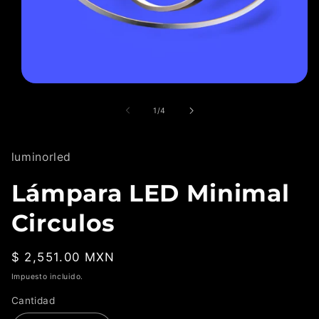
Abrir
elemento
multimedia
de
1
/
4
1
en
una
ventana
luminorled
modal
Lámpara LED Minimal
Circulos
Precio
$ 2,551.00 MXN
habitual
Impuesto incluido.
Cantidad