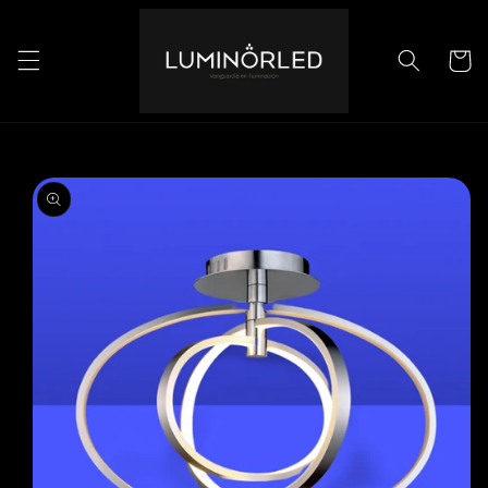
Ir
directamente
al contenido
Carrito
Ir
directamente
a la
información
del producto